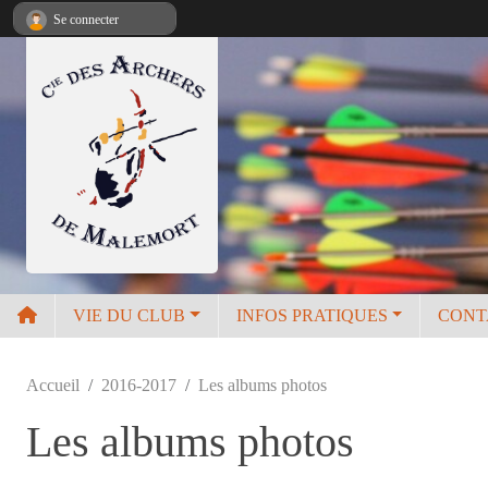
Panneau de gestion des cookies
Se connecter
VIE DU CLUB
INFOS PRATIQUES
CONT
Accueil
2016-2017
Les albums photos
Les albums photos