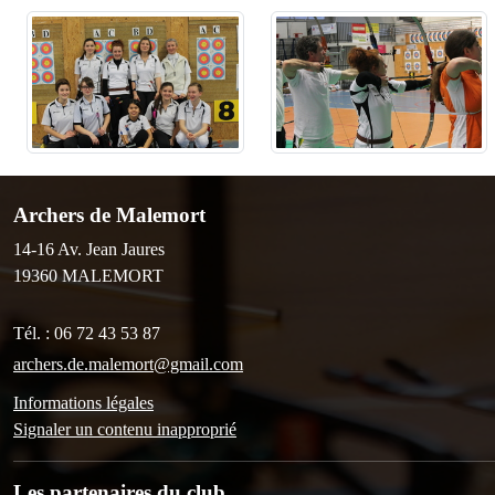
Archers de Malemort
14-16 Av. Jean Jaures
19360
MALEMORT
Tél. :
06 72 43 53 87
archers.de.malemort@gmail.com
Informations légales
Signaler un contenu inapproprié
Les partenaires du club