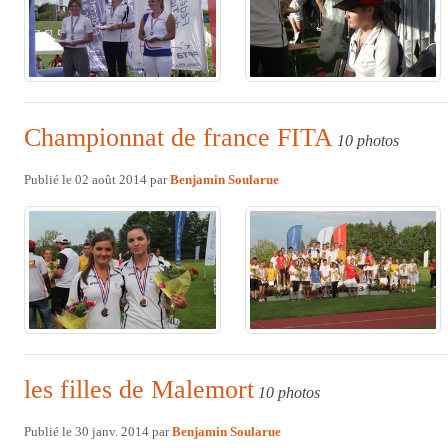
Championnat de france FITA
10 photos
Publié le
02 août 2014
par
Benjamin Soularue
les filles de Malemort
10 photos
Publié le
30 janv. 2014
par
Benjamin Soularue