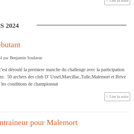
Lire la suite
S
2024
ébutant
24
par
Benjamin Soularue
est déroulé la premiere manche du challenge avec la participation
eze. 50 archers des club D' Ussel,Marcillac,Tulle,Malemort et Brive
s les conditions de championnat
Lire la suite
ntraineur pour Malemort