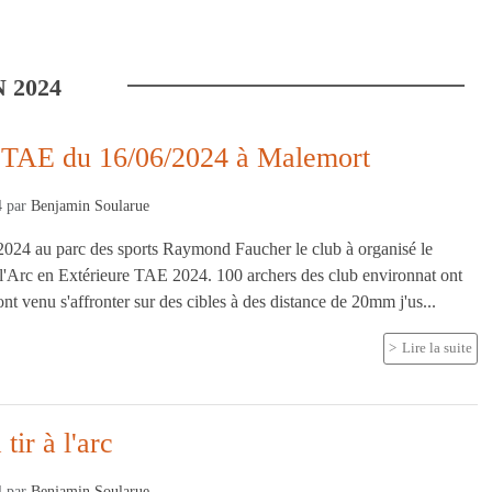
N
2024
 TAE du 16/06/2024 à Malemort
4
par
Benjamin Soularue
024 au parc des sports Raymond Faucher le club à organisé le
l'Arc en Extérieure TAE 2024. 100 archers des club environnat ont
nt venu s'affronter sur des cibles à des distance de 20mm j'us...
Lire la suite
tir à l'arc
4
par
Benjamin Soularue