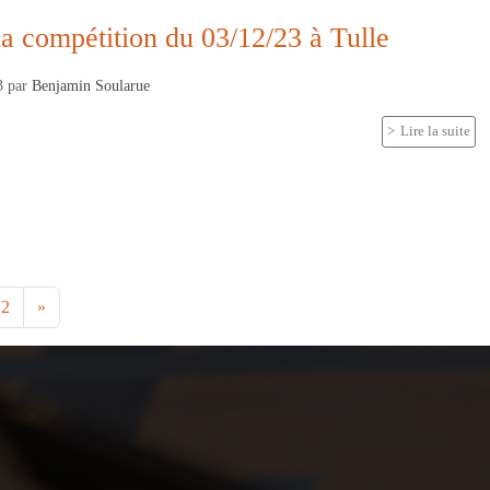
la compétition du 03/12/23 à Tulle
3
par
Benjamin Soularue
Lire la suite
2
»