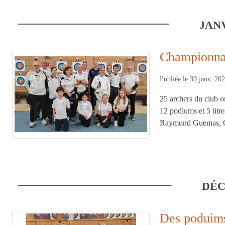
JANV
Championnat
Publiée le
30 janv. 20
25 archers du club o
12 podiums et 5 tit
Raymond Guemas, C
DÉC
Des poduims