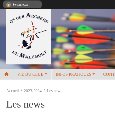
Panneau de gestion des cookies
Se connecter
VIE DU CLUB
INFOS PRATIQUES
CONT
Accueil
2023-2024
Les news
Les news