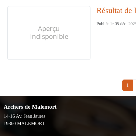
Résultat de 
Publiée le
05 déc. 202
1
Archers de Malemort
14-16 Av. Jean Jaures
19360
MALEMORT