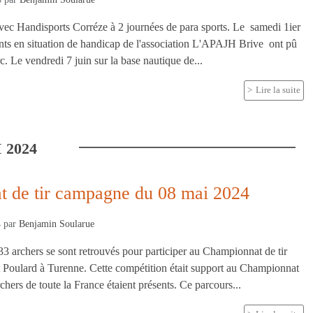
avec Handisports Corréze à 2 journées de para sports. Le samedi 1ier
ants en situation de handicap de l'association L'APAJH Brive ont pû
arc. Le vendredi 7 juin sur la base nautique de...
Lire la suite
I
2024
 de tir campagne du 08 mai 2024
4
par
Benjamin Soularue
33 archers se sont retrouvés pour participer au Championnat de tir
 Poulard à Turenne. Cette compétition était support au Championnat
hers de toute la France étaient présents. Ce parcours...