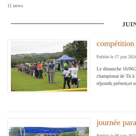
11 news
JUI
compétition
Publiée le
17 juin 202
Le dimanche 16/06/2
championat de Tir à 
répondu présent,et so
journée para 
Publiée le
08 juin 202