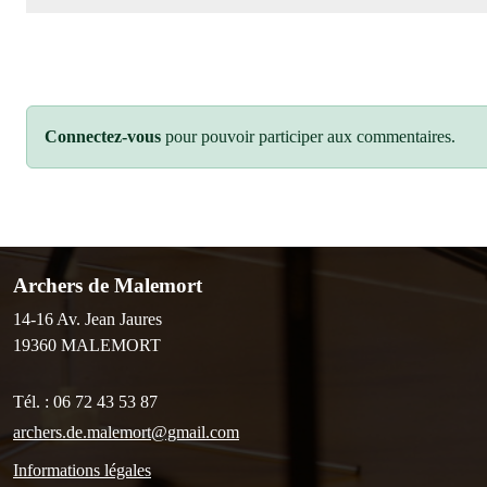
Connectez-vous
pour pouvoir participer aux commentaires.
Archers de Malemort
14-16 Av. Jean Jaures
19360
MALEMORT
Tél. :
06 72 43 53 87
archers.de.malemort@gmail.com
Informations légales