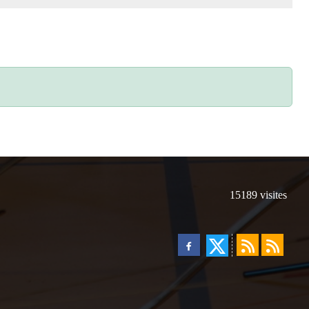
15189
visites