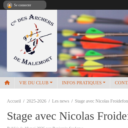
Panneau de gestion des cookies
Se connecter
VIE DU CLUB
INFOS PRATIQUES
CONT
Accueil
2025-2026
Les news
Stage avec Nicolas Froidefo
Stage avec Nicolas Froid