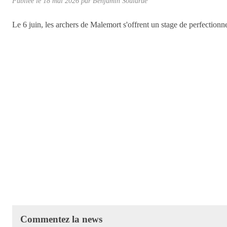
Publiée le
18 mai 2026
par
Benjamin Soularue
Le 6 juin, les archers de Malemort s'offrent un stage de perfection
Commentez la news