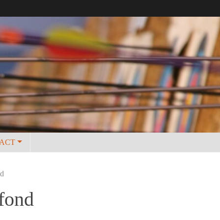
ACT
nd
efond