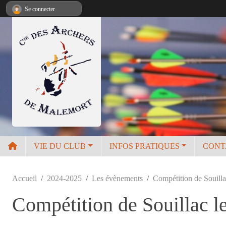
Panneau de gestion des cookies
Se connecter
VIE DU CLUB
INFOS PRATIQUES
CONT
Accueil
2024-2025
Les évènements
Compétition de Souill
Compétition de Souillac l