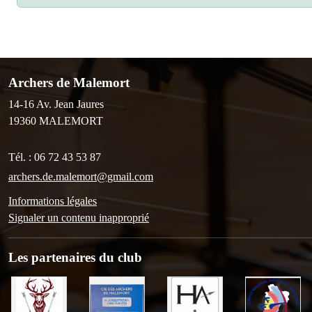
Archers de Malemort
14-16 Av. Jean Jaures
19360
MALEMORT
Tél. :
06 72 43 53 87
archers.de.malemort@gmail.com
Informations légales
Signaler un contenu inapproprié
Les partenaires du club