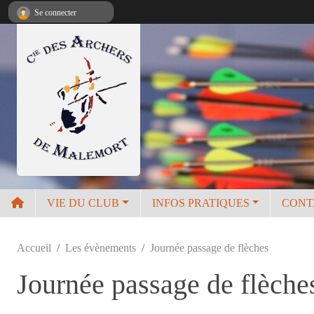
Panneau de gestion des cookies
Se connecter
VIE DU CLUB
INFOS PRATIQUES
CONT
Accueil
Les évènements
Journée passage de flèches
Journée passage de flèche